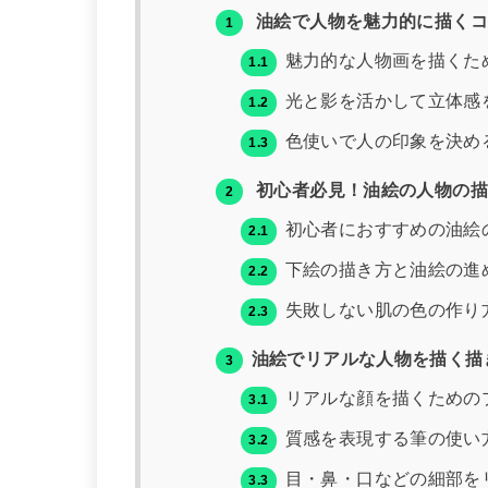
油絵で人物を魅力的に描くコ
1
魅力的な人物画を描くた
1.1
光と影を活かして立体感
1.2
色使いで人の印象を決め
1.3
初心者必見！油絵の人物の描
2
初心者におすすめの油絵
2.1
下絵の描き方と油絵の進
2.2
失敗しない肌の色の作り
2.3
油絵でリアルな人物を描く描
3
リアルな顔を描くための
3.1
質感を表現する筆の使い
3.2
目・鼻・口などの細部を
3.3