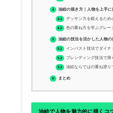
油絵の描き方｜人物を上手に
4
デッサン力を鍛えるため
4.1
色の重ね方を学ぶグレー
4.2
油絵の技法を活かした人物の
5
インパスト技法でダイナ
5.1
ブレンディング技法で滑
5.2
油絵ならではの重ね塗り
5.3
まとめ
6
油絵で人物を魅力的に描くコ