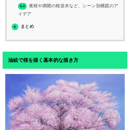
夜桜や満開の桜並木など、シーン別構図のア
5.4
イデア
まとめ
6
油絵で桜を描く基本的な描き方