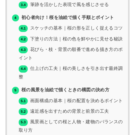
筆跡を活かした表現で風を感じさせる
3.4
初心者向け！桜を油絵で描く手順とポイント
4
スケッチの基本｜桜の形を正しく捉えるコツ
4.1
下塗りの方法｜桜の色を鮮やかに見せる秘訣
4.2
花びら・枝・背景の順番で進める描き方のポ
4.3
イント
仕上げの工夫｜桜の美しさを引き出す最終調
4.4
整
桜の風景を油絵で描くときの構図の決め方
5
画面構成の基本｜桜の配置を決めるポイント
5.1
遠近感を出すための背景と前景の工夫
5.2
風景画としての桜と人物・建物のバランスの
5.3
取り方