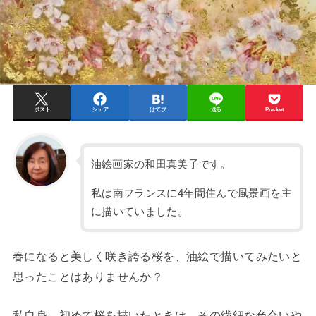
ポスト
シェア
はてブ
送る
Pocket
油絵画家の和田真美子です。
私は南フランスに4年間住んで風景画を主
に描いていました。
春になると美しく咲き誇る桜を、油絵で描いてみたいと
思ったことはありませんか？
私自身、初めて桜を描いたときは、その繊細な色合いや