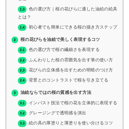
色の選び方｜桜の花びらに適した油絵の絵具
1.3
とは？
初心者でも簡単にできる桜の描き方ステップ
1.4
桜の花びらを油絵で美しく表現するコツ
2
色の選び方で桜の繊細さを表現する
2.1
ふんわりした桜の雰囲気を出す筆の使い方
2.2
花びらの立体感を出すための明暗のつけ方
2.3
背景とのコントラストで桜を引き立てる
2.4
油絵ならではの桜の質感を出す方法
3
インパスト技法で桜の花を立体的に表現する
3.1
グレージングで透明感を演出
3.2
絵の具の厚塗りと薄塗りを使い分けるコツ
3.3